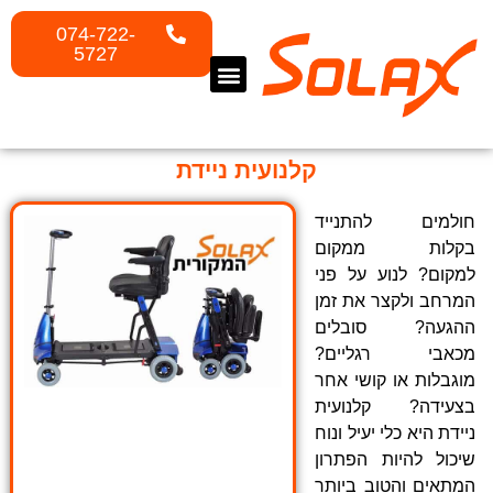
074-722-
5727
המוצרים שלנו
קלנועית ניידת
קלנועיות לטיסה
קלנועיות SOLAX
קלנועיות למבוגרים
קלנועיות מתקפלות
קלנועית ניידת
חולמים להתנייד
בקלות ממקום
למקום? לנוע על פני
המרחב ולקצר את זמן
ההגעה? סובלים
מכאבי רגליים?
מוגבלות או קושי אחר
בצעידה? קלנועית
ניידת היא כלי יעיל ונוח
שיכול להיות הפתרון
המתאים והטוב ביותר