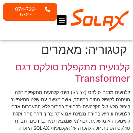
074-722-
5727
המוצרים שלנו
קלנועית ניידת
קלנועיות לטיסה
קלנועיות SOLAX
קלנועיות למבוגרים
קלנועיות מתקפלות
קטגוריה:
מאמרים
קלנועית מתקפלת סולקס דגם
Transformer
קלנועית מדגם סולקס (Solax) הינה קלנועית מתקפלת זולה
הניתנת לקיפול מהיר במיוחד, אשר מגיעה עם שלט המאפשר
קיפול מלא של הקלנועית בלחיצת כפתור ללא התערבות אדם.
קלנועית זו היא בחירה מצוינת אם אתה צריך דרך נוחה וקלה
לשינוע והיא מושלמת גם למי שנמצא תמיד בדרכים. חברת
סולקס הסינית זוכה להכרה על הקלנועיות SOLAX הזולות